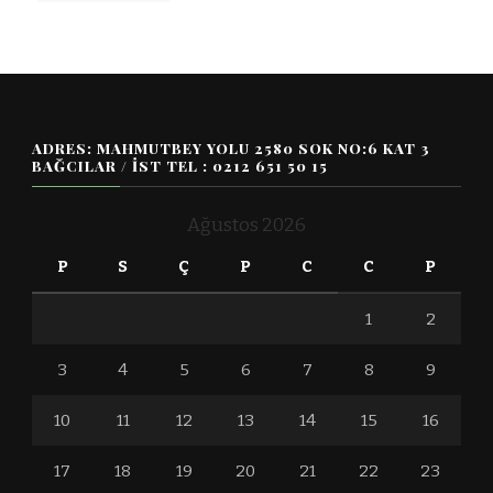
ADRES: MAHMUTBEY YOLU 2580 SOK NO:6 KAT 3
BAĞCILAR / İST TEL : 0212 651 50 15
Ağustos 2026
P
S
Ç
P
C
C
P
1
2
3
4
5
6
7
8
9
10
11
12
13
14
15
16
17
18
19
20
21
22
23