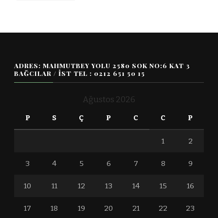
ADRES: MAHMUTBEY YOLU 2580 SOK NO:6 KAT 3
BAĞCILAR / İST TEL : 0212 651 50 15
Ağustos 2026
P
S
Ç
P
C
C
P
1
2
3
4
5
6
7
8
9
10
11
12
13
14
15
16
17
18
19
20
21
22
23